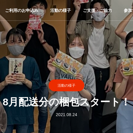
ご利用のお申込み
活動の様子
ご支援・ご協力
参加
活動の様子
8月配送分の梱包スタート！
2021.08.24